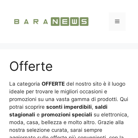
Vai
al
contenuto
Menu
Offerte
La categoria
OFFERTE
del nostro sito è il luogo
ideale per trovare le migliori occasioni e
promozioni su una vasta gamma di prodotti. Qui
potrai scoprire
sconti imperdibili
,
saldi
stagionali
e
promozioni speciali
su elettronica,
moda, casa, bellezza e molto altro. Grazie alla
nostra selezione curata, sarai sempre
aggiornato sulle offerte più convenienti, con la