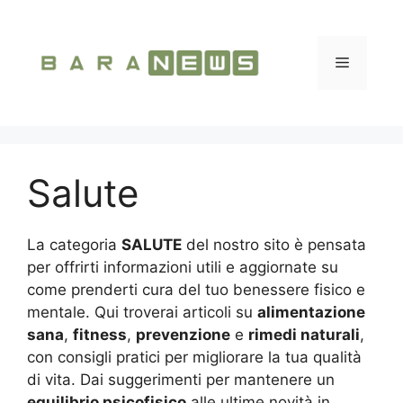
Vai
al
contenuto
Menu
Salute
La categoria
SALUTE
del nostro sito è pensata
per offrirti informazioni utili e aggiornate su
come prenderti cura del tuo benessere fisico e
mentale. Qui troverai articoli su
alimentazione
sana
,
fitness
,
prevenzione
e
rimedi naturali
,
con consigli pratici per migliorare la tua qualità
di vita. Dai suggerimenti per mantenere un
equilibrio psicofisico
alle ultime novità in