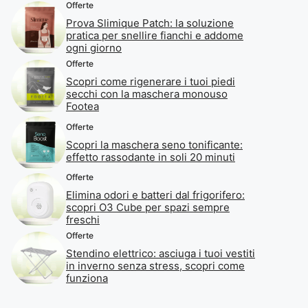
Offerte
Prova Slimique Patch: la soluzione
pratica per snellire fianchi e addome
ogni giorno
Offerte
Scopri come rigenerare i tuoi piedi
secchi con la maschera monouso
Footea
Offerte
Scopri la maschera seno tonificante:
effetto rassodante in soli 20 minuti
Offerte
Elimina odori e batteri dal frigorifero:
scopri O3 Cube per spazi sempre
freschi
Offerte
Stendino elettrico: asciuga i tuoi vestiti
in inverno senza stress, scopri come
funziona