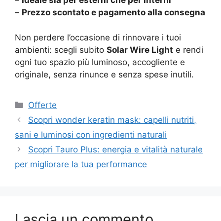
–
Ideale sia per esterni che per interni
–
Prezzo scontato e pagamento alla consegna
Non perdere l’occasione di rinnovare i tuoi
ambienti: scegli subito
Solar Wire Light
e rendi
ogni tuo spazio più luminoso, accogliente e
originale, senza rinunce e senza spese inutili.
Categorie
Offerte
Scopri wonder keratin mask: capelli nutriti,
sani e luminosi con ingredienti naturali
Scopri Tauro Plus: energia e vitalità naturale
per migliorare la tua performance
Lascia un commento