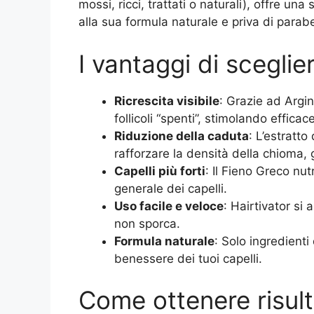
mossi, ricci, trattati o naturali), offre una
alla sua formula naturale e priva di parabe
I vantaggi di sceglie
Ricrescita visibile
: Grazie ad Argini
follicoli “spenti”, stimolando effica
Riduzione della caduta
: L’estratt
rafforzare la densità della chioma, 
Capelli più forti
: Il Fieno Greco nut
generale dei capelli.
Uso facile e veloce
: Hairtivator si
non sporca.
Formula naturale
: Solo ingredienti 
benessere dei tuoi capelli.
Come ottenere risult