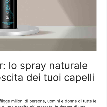
r: lo spray naturale
escita dei tuoi capelli
ligge milioni di persone, uomini e donne di tutte le
o di una perdita più marcata, la ricerca di una