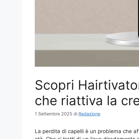
Scopri Hairtivato
che riattiva la cr
1 Settembre 2025
di
Redazione
La perdita di capelli è un problema che aff
età. Che si tratti di un lieve diradamento 