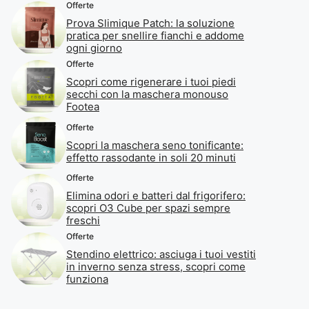
Offerte
Prova Slimique Patch: la soluzione
pratica per snellire fianchi e addome
ogni giorno
Offerte
Scopri come rigenerare i tuoi piedi
secchi con la maschera monouso
Footea
Offerte
Scopri la maschera seno tonificante:
effetto rassodante in soli 20 minuti
Offerte
Elimina odori e batteri dal frigorifero:
scopri O3 Cube per spazi sempre
freschi
Offerte
Stendino elettrico: asciuga i tuoi vestiti
in inverno senza stress, scopri come
funziona