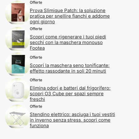
Offerte
Prova Slimique Patch: la soluzione
pratica per snellire fianchi e addome
ogni giorno
Offerte
Scopri come rigenerare i tuoi piedi
secchi con la maschera monouso
Footea
Offerte
Scopri la maschera seno tonificante:
effetto rassodante in soli 20 minuti
Offerte
Elimina odori e batteri dal frigorifero:
scopri O3 Cube per spazi sempre
freschi
Offerte
Stendino elettrico: asciuga i tuoi vestiti
in inverno senza stress, scopri come
funziona