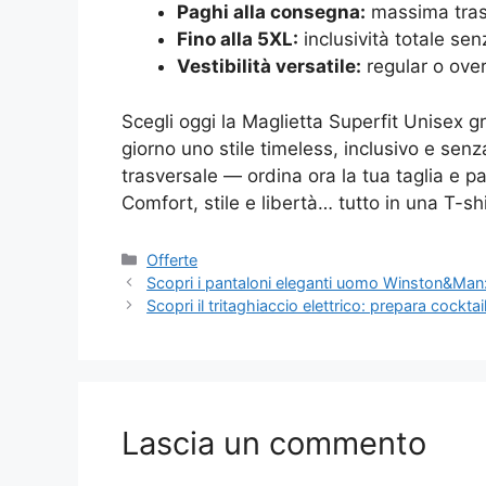
Paghi alla consegna:
massima trasp
Fino alla 5XL:
inclusività totale sen
Vestibilità versatile:
regular o over
Scegli oggi la Maglietta Superfit Unisex gr
giorno uno stile timeless, inclusivo e sen
trasversale — ordina ora la tua taglia e
Comfort, stile e libertà… tutto in una T-shi
Categorie
Offerte
Scopri i pantaloni eleganti uomo Winston&Man
Scopri il tritaghiaccio elettrico: prepara cocktai
Lascia un commento