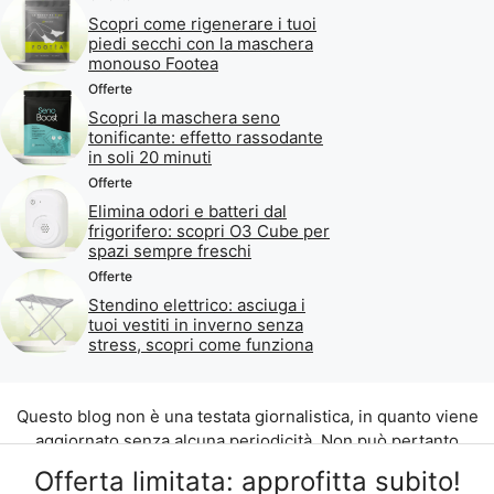
Scopri come rigenerare i tuoi
piedi secchi con la maschera
monouso Footea
Offerte
Scopri la maschera seno
tonificante: effetto rassodante
in soli 20 minuti
Offerte
Elimina odori e batteri dal
frigorifero: scopri O3 Cube per
spazi sempre freschi
Offerte
Stendino elettrico: asciuga i
tuoi vestiti in inverno senza
stress, scopri come funziona
Questo blog non è una testata giornalistica, in quanto viene
aggiornato senza alcuna periodicità. Non può pertanto
considerarsi un prodotto editoriale ai sensi della legge n. 62
Offerta limitata: approfitta subito!
del 07.03.2001.