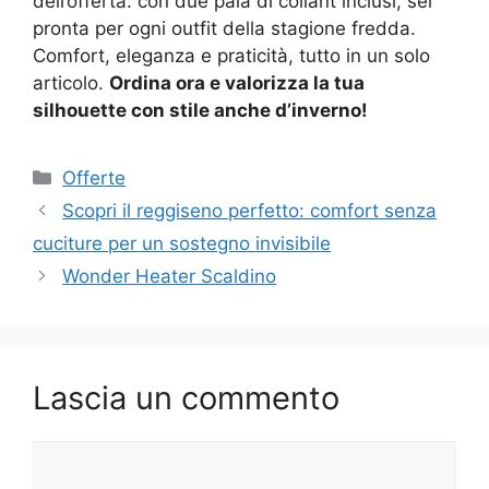
dell’offerta: con due paia di collant inclusi, sei
pronta per ogni outfit della stagione fredda.
Comfort, eleganza e praticità, tutto in un solo
articolo.
Ordina ora e valorizza la tua
silhouette con stile anche d’inverno!
Categorie
Offerte
Scopri il reggiseno perfetto: comfort senza
cuciture per un sostegno invisibile
Wonder Heater Scaldino
Lascia un commento
Commento