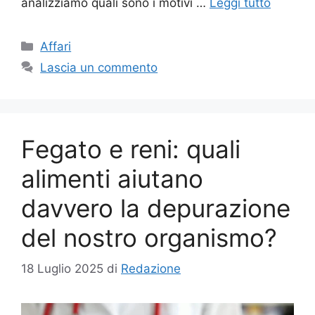
analizziamo quali sono i motivi …
Leggi tutto
Categorie
Affari
Lascia un commento
Fegato e reni: quali
alimenti aiutano
davvero la depurazione
del nostro organismo?
18 Luglio 2025
di
Redazione